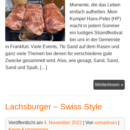
Momente, die das Leben
einfach aufhellen. Mein
Kumpel Hans-Peter (HP)
macht in jedem Sommer
ein lustiges Strandfestival
bei uns in der Gemeinde
in Frankfurt. Viele Events, 7to Sand auf dem Rasen und
ganz viele Themen bei denen für verschiedene gute
Zwecke gesammelt wird. Also, wie gesagt, Sand, Sand,
Sand und Spaß, […]
Te
Weiterlesen »
–
für
Lachsburger – Swiss Style
de
gr
App
Veröffentlicht am
4. November 2022
| Von
xxmailman
|
Keine Kommentare