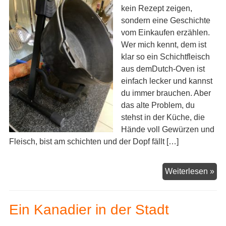
kein Rezept zeigen,
sondern eine Geschichte
vom Einkaufen erzählen.
Wer mich kennt, dem ist
klar so ein Schichtfleisch
aus demDutch-Oven ist
einfach lecker und kannst
du immer brauchen. Aber
das alte Problem, du
stehst in der Küche, die
Hände voll Gewürzen und
Fleisch, bist am schichten und der Dopf fällt […]
Mu
Weiterlesen »
im
Do
Ein Kanadier in der Stadt