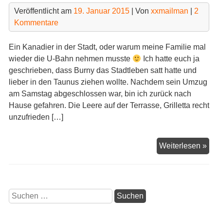
Veröffentlicht am
19. Januar 2015
| Von
xxmailman
|
2
Kommentare
Ein Kanadier in der Stadt, oder warum meine Familie mal
wieder die U-Bahn nehmen musste
Ich hatte euch ja
geschrieben, dass Burny das Stadtleben satt hatte und
lieber in den Taunus ziehen wollte. Nachdem sein Umzug
am Samstag abgeschlossen war, bin ich zurück nach
Hause gefahren. Die Leere auf der Terrasse, Grilletta recht
unzufrieden […]
Ei
Weiterlesen »
Ka
in
der
Sta
Suchen
nach: