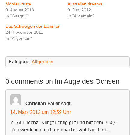
t
t
Mörderkruste
Australian dreams
e
e
i
i
9. August 2013
9. Juni 2012
l
l
In "Gasgrill"
In "Allgemein"
e
e
n
n
(
(
Das Schweigen der Lämmer
W
W
i
i
24. November 2011
r
r
In "Allgemein"
d
d
i
i
n
n
n
n
e
e
u
u
Kategorie:
Allgemein
e
e
m
m
F
F
e
e
n
n
0 comments on Im Auge des Ochsen
s
s
t
t
e
e
r
r
g
g
e
e
Christian Faller
sagt:
ö
ö
f
f
14. März 2012 um 12:59 Uhr
f
f
n
n
e
e
YEAH *lechz* Klingt richtig gut und mit dem BBQ-
t
t
Rub werde ich mich demnächst wohl auch mal
)
)