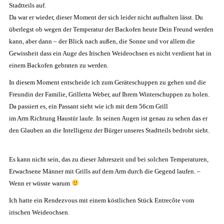
Stadtteils auf.
Da war er wieder, dieser Moment der sich leider nicht aufhalten lässt. Du
überlegst ob wegen der Temperatur der Backofen heute Dein Freund werden
kann, aber dann – der Blick nach außen, die Sonne und vor allem die
Gewissheit dass ein Auge des Irischen Weideochsen es nicht verdient hat in
einem Backofen gebraten zu werden.
In diesem Moment entscheide ich zum Geräteschuppen zu gehen und die
Freundin der Familie, Grilletta Weber, auf Ihrem Winterschuppen zu holen.
Da passiert es, ein Passant sieht wie ich mit dem 56cm Grill
im Arm Richtung Haustür laufe. In seinen Augen ist genau zu sehen das er
den Glauben an die Intelligenz der Bürger unseres Stadtteils bedroht sieht.
Es kann nicht sein, das zu dieser Jahreszeit und bei solchen Temperaturen,
Erwachsene Männer mit Grills auf dem Arm durch die Gegend laufen. –
Wenn er wüsste warum
Ich hatte ein Rendezvous mit einem köstlichen Stück Entrecôte vom
irischen Weideochsen.