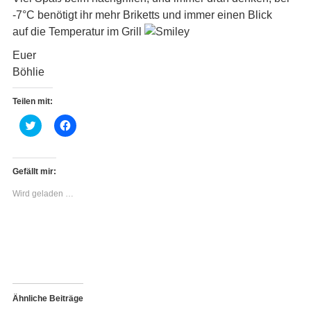
-7°C benötigt ihr mehr Briketts und immer einen Blick
auf die Temperatur im Grill
Euer
Böhlie
Teilen mit:
K
K
l
l
i
i
c
c
k
k
,
,
Gefällt mir:
u
u
m
m
Wird geladen …
ü
a
b
u
e
f
r
F
T
a
w
c
i
e
t
b
t
o
e
o
r
k
z
z
Ähnliche Beiträge
u
u